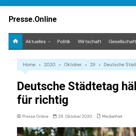
Skip
to
content
Presse.Online
Aktuelles
Politik
Wirtschaft
Gesellschaf
Mediathek
Home
2020
Oktober
29
Deutsche Städt
Deutsche Städtetag h
für richtig
Mediathek
Presse.Online
29. Oktober 2020