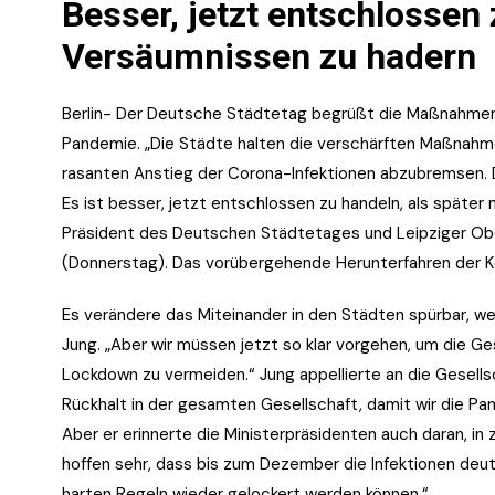
Besser, jetzt entschlossen 
Versäumnissen zu hadern
Berlin- Der Deutsche Städtetag begrüßt die Maßnahme
Pandemie. „Die Städte halten die verschärften Maßnahmen
rasanten Anstieg der Corona-Infektionen abzubremsen. Das
Es ist besser, jetzt entschlossen zu handeln, als später
Präsident des Deutschen Städtetages und Leipziger Obe
(Donnerstag). Das vorübergehende Herunterfahren der Ko
Es verändere das Miteinander in den Städten spürbar, we
Jung. „Aber wir müssen jetzt so klar vorgehen, um die G
Lockdown zu vermeiden.“ Jung appellierte an die Gesel
Rückhalt in der gesamten Gesellschaft, damit wir die Pand
Aber er erinnerte die Ministerpräsidenten auch daran, i
hoffen sehr, dass bis zum Dezember die Infektionen deu
harten Regeln wieder gelockert werden können.“