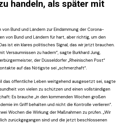
zu handeln, als später mit
n von Bund und Ländern zur Eindämmung der Corona-
 von Bund und Ländern für hart, aber richtig, um den
 ist ein klares politisches Signal, das wir jetzt brauchen.
 mit Versäumnissen zu hadern“, sagte Burkhard Jung,
rbürgermeister, der Düsseldorfer „Rheinischen Post“
ntakte auf das Nötigste sei „schmerzhaft“.
il das öffentliche Leben weitgehend ausgesetzt sei, sagte
esundheit von vielen zu schützen und einen vollständigen
lschaft: Es brauche „in den kommenden Wochen großen
emie im Griff behalten und nicht die Kontrolle verlieren“.
n zwei Wochen die Wirkung der Maßnahmen zu prüfen. „Wir
tlich zurückgegangen sind und die jetzt beschlossenen