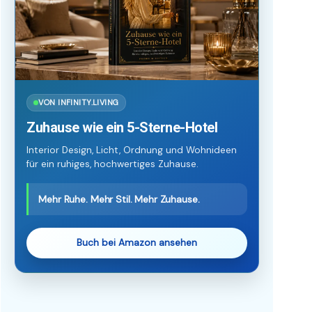
VON INFINITY.LIVING
Zuhause wie ein 5-Sterne-Hotel
Interior Design, Licht, Ordnung und Wohnideen
für ein ruhiges, hochwertiges Zuhause.
Mehr Ruhe. Mehr Stil. Mehr Zuhause.
Buch bei Amazon ansehen