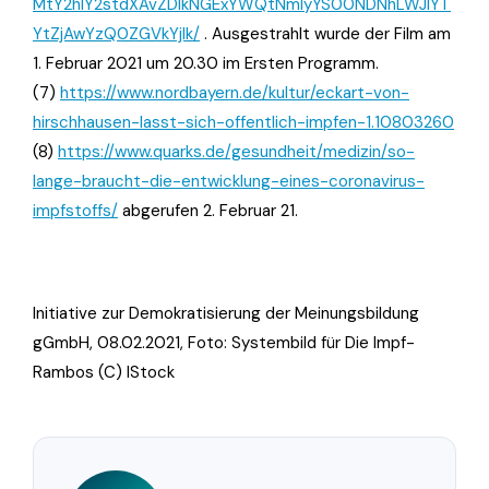
MtY2hlY2stdXAvZDlkNGExYWQtNmIyYS00NDNhLWJlYT
YtZjAwYzQ0ZGVkYjlk/
. Ausgestrahlt wurde der Film am
1. Februar 2021 um 20.30 im Ersten Programm.
(7)
https://www.nordbayern.de/kultur/eckart-von-
hirschhausen-lasst-sich-offentlich-impfen-1.10803260
(8)
https://www.quarks.de/gesundheit/medizin/so-
lange-braucht-die-entwicklung-eines-coronavirus-
impfstoffs/
abgerufen 2. Februar 21.
Initiative zur Demokratisierung der Meinungsbildung
gGmbH, 08.02.2021, Foto: Systembild für Die Impf-
Rambos (C) IStock