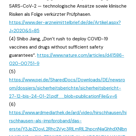
SARS-CoV-2 — technologische Ansätze sowie klinische
Risiken als Folge verkürzter Prüfphasen.
https://www.der-arzneimittelbrief.de/de/Artikel.aspx?
J=2020&S=85
(4) Shibo Jiang, „Don’t rush to deploy COVID-19
vaccines and drugs without sufficient safety
guarantees“.
https://www.nature.com/articles/d41586-
020-00751-9
(5)
https://www.pei.de/SharedDocs/Downloads/DE/newsro
om/dossiers/sicherheitsberichte/sicherheitsbericht-
27-12-bis-24-01-21.pdf__blob=publicationFile&v=6
(6)
https://www.ardmediathek.de/ard/video/hirschhausen/hi
rschhausen-als-impfproband/das-
erste/Y3JpZDovL2Rhc2Vyc3RlLmRlL2hpcnNjaGhhdXNlbn