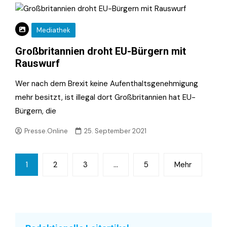
Mediathek
Großbritannien droht EU-Bürgern mit
Rauswurf
Wer nach dem Brexit keine Aufenthaltsgenehmigung
mehr besitzt, ist illegal dort Großbritannien hat EU-
Bürgern, die
Presse.Online
25. September 2021
Seitennummerierung
1
2
3
…
5
Mehr
der
Beiträge