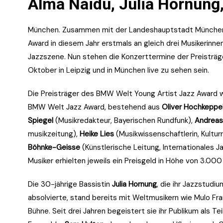
Alma Naidu, Julia Hornung
München. Zusammen mit der Landeshauptstadt München 
Award in diesem Jahr erstmals an gleich drei Musikerinne
Jazzszene. Nun stehen die Konzerttermine der Preisträge
Oktober in Leipzig und in München live zu sehen sein.
Die Preisträger des BMW Welt Young Artist Jazz Award 
BMW Welt Jazz Award, bestehend aus
Oliver Hochkeppe
Spiegel
(Musikredakteur, Bayerischen Rundfunk),
Andreas
musikzeitung),
Heike Lies
(Musikwissenschaftlerin, Kult
Böhnke-Geisse
(Künstlerische Leitung, Internationales J
Musiker erhielten jeweils ein Preisgeld in Höhe von 3.00
Die 30-jährige Bassistin
Julia Hornung
, die ihr Jazzstud
absolvierte, stand bereits mit Weltmusikern wie Mulo F
Bühne. Seit drei Jahren begeistert sie ihr Publikum als 