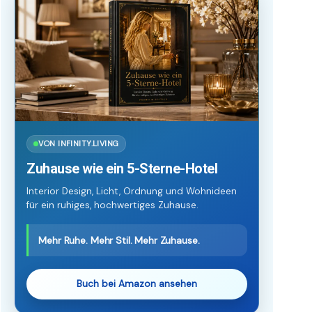
VON INFINITY.LIVING
Zuhause wie ein 5-Sterne-Hotel
Interior Design, Licht, Ordnung und Wohnideen
für ein ruhiges, hochwertiges Zuhause.
Mehr Ruhe. Mehr Stil. Mehr Zuhause.
Buch bei Amazon ansehen