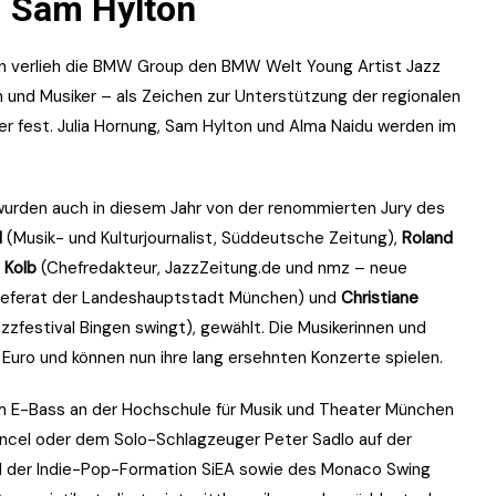
, Sam Hylton
verlieh die BMW Group den BMW Welt Young Artist Jazz
n und Musiker – als Zeichen zur Unterstützung der regionalen
r fest. Julia Hornung, Sam Hylton und Alma Naidu werden im
wurden auch in diesem Jahr von der renommierten Jury des
l
(Musik- und Kulturjournalist, Süddeutsche Zeitung),
Roland
 Kolb
(Chefredakteur, JazzZeitung.de und nmz – neue
urreferat der Landeshauptstadt München) und
Christiane
azzfestival Bingen swingt), gewählt. Die Musikerinnen und
0 Euro und können nun ihre lang ersehnten Konzerte spielen.
ium E-Bass an der Hochschule für Musik und Theater München
rancel oder dem Solo-Schlagzeuger Peter Sadlo auf der
Teil der Indie-Pop-Formation SiEA sowie des Monaco Swing