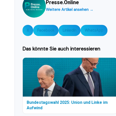
Presse.Online
Weitere Artikel ansehen →
X
Facebook
LinkedIn
WhatsApp
Das könnte Sie auch interessieren
Bundestagswahl 2025: Union und Linke im
Aufwind