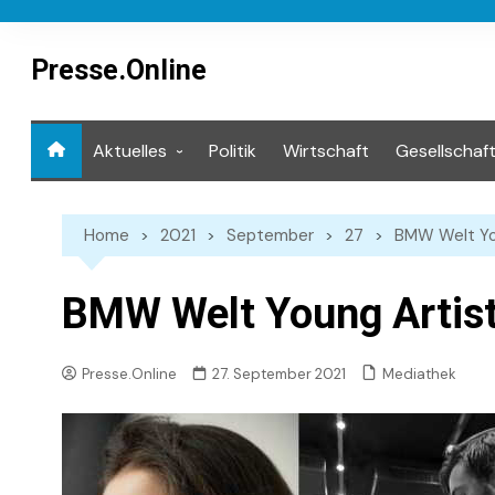
Skip
to
content
Presse.Online
Aktuelles
Politik
Wirtschaft
Gesellschaf
Mediathek
Home
2021
September
27
BMW Welt You
BMW Welt Young Artis
Mediathek
Presse.Online
27. September 2021