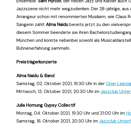
Ensemble.
Sam Hylton
, der neben Jazz und Klavier auch 
Jazzszene nicht mehr wegzudenken. Der 28-jährige, aus
Arrangeur schon mit renommierten Musikern, wie Claus Re
Sängerin zählt
Alma Naidu
bereits jetzt zu den vielvers
diesem Sommer beendete sie ihren Bachelorstudiengang 
München und konnte nebenbei sowohl als Musicaldarstell
Bühnenerfahrung sammeln.
Preisträgerkonzerte
Alma Naidu & Band
Samstag, 02. Oktober 2021, 19:30 Uhr in der
Oper Leipzi
Mittwoch, 13. Oktober 2021, 20:30 Uhr im
Jazzclub Unter
Julia Hornung Gypsy Collectif
Montag, 04. Oktober 2021, 19:30 Uhr und 21:00 Uhr im
Ho
Samstag, 16. Oktober 2021, 20:30 Uhr im
Jazzclub Unterf