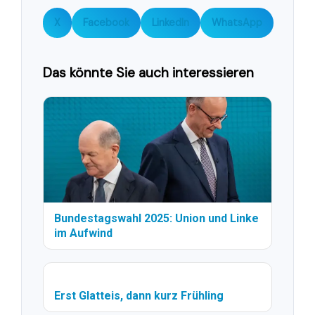
X
Facebook
LinkedIn
WhatsApp
Das könnte Sie auch interessieren
Bundestagswahl 2025: Union und Linke
im Aufwind
Erst Glatteis, dann kurz Frühling