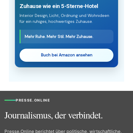
Zuhause wie ein 5-Sterne-Hotel
Interior Design, Licht, Ordnung und Wohnideen
für ein ruhiges, hochwertiges Zuhause.
Mehr Ruhe. Mehr Stil. Mehr Zuhause.
Buch bei Amazon ansehen
PRESSE.ONLINE
Journalismus, der verbindet.
Presse.Online berichtet über politische, wirtschaftliche,