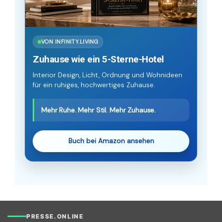
VON INFINITY.LIVING
Zuhause wie ein 5-Sterne-Hotel
Interior Design, Licht, Ordnung und Wohnideen
für ein ruhiges, hochwertiges Zuhause.
Mehr Ruhe. Mehr Stil. Mehr Zuhause.
Buch bei Amazon ansehen
PRESSE.ONLINE