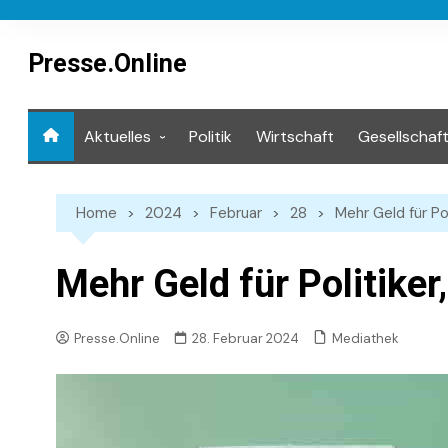
Skip
to
content
Presse.Online
Aktuelles
Politik
Wirtschaft
Gesellschaf
Mediathek
Home
2024
Februar
28
Mehr Geld für Pol
Mehr Geld für Politiker
Mediathek
Presse.Online
28. Februar 2024