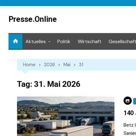
Skip
to
content
Presse.Online
Aktuelles
Politik
Wirtschaft
Gesellschaf
Mediathek
Home
2026
Mai
31
Tag:
31. Mai 2026
140 
Betz 
Sanie