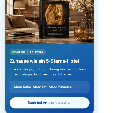
VON INFINITY.LIVING
Zuhause wie ein 5-Sterne-Hotel
Interior Design, Licht, Ordnung und Wohnideen
für ein ruhiges, hochwertiges Zuhause.
Mehr Ruhe. Mehr Stil. Mehr Zuhause.
Buch bei Amazon ansehen