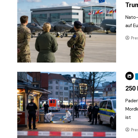
Trum
Nato-
auf E
Pre
250 
Pader
Mordk
ist
Pre