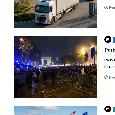
Pre
Pari
Paris 
hat e
Pre