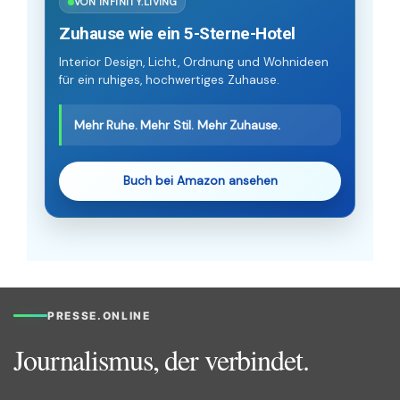
VON INFINITY.LIVING
Zuhause wie ein 5-Sterne-Hotel
Interior Design, Licht, Ordnung und Wohnideen
für ein ruhiges, hochwertiges Zuhause.
Mehr Ruhe. Mehr Stil. Mehr Zuhause.
Buch bei Amazon ansehen
PRESSE.ONLINE
Journalismus, der verbindet.