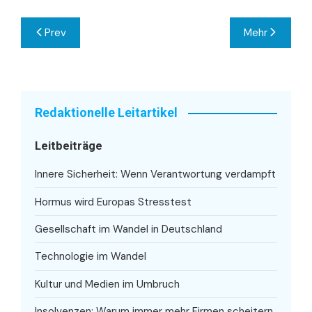
Beitragsnavigation
Prev
Mehr
Redaktionelle Leitartikel
Leitbeiträge
Innere Sicherheit: Wenn Verantwortung verdampft
Hormus wird Europas Stresstest
Gesellschaft im Wandel in Deutschland
Technologie im Wandel
Kultur und Medien im Umbruch
Insolvenzen: Warum immer mehr Firmen scheitern