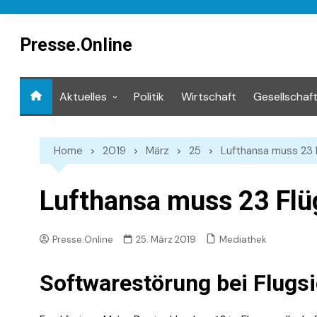
Skip
to
content
Presse.Online
Aktuelles
Politik
Wirtschaft
Gesellschaf
Mediathek
Home
2019
März
25
Lufthansa muss 23 
Lufthansa muss 23 Flü
Mediathek
Presse.Online
25. März 2019
Softwarestörung bei Flugs