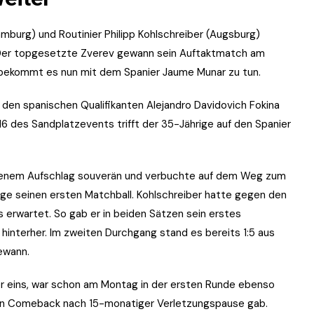
mburg) und Routinier Philipp Kohlschreiber (Augsburg)
. Der topgesetzte Zverev gewann sein Auftaktmatch am
 bekommt es nun mit dem Spanier Jaume Munar zu tun.
 den spanischen Qualifikanten Alejandro Davidovich Fokina
 16 des Sandplatzevents trifft der 35-Jährige auf den Spanier
igenem Aufschlag souverän und verbuchte auf dem Weg zum
ige seinen ersten Matchball. Kohlschreiber hatte gegen den
s erwartet. So gab er in beiden Sätzen sein erstes
 hinterher. Im zweiten Durchgang stand es bereits 1:5 aus
ewann.
 eins, war schon am Montag in der ersten Runde ebenso
ein Comeback nach 15-monatiger Verletzungspause gab.