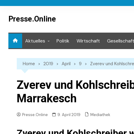
Skip
to
content
Presse.Online
Aktuelles
Politik
Wirtschaft
Gesellschaf
Mediathek
Home
2019
April
9
Zverev und Kohlschre
Zverev und Kohlschreib
Marrakesch
Mediathek
Presse.Online
9. April 2019
Zverev und Kohlschreiber w