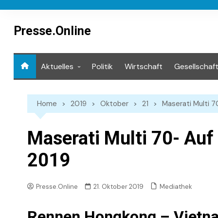
Skip
to
content
Presse.Online
Aktuelles
Politik
Wirtschaft
Gesellschaf
Mediathek
Home
2019
Oktober
21
Maserati Multi 7
Maserati Multi 70- Auf 
2019
Mediathek
Presse.Online
21. Oktober 2019
Rennen Hongkong – Vietn