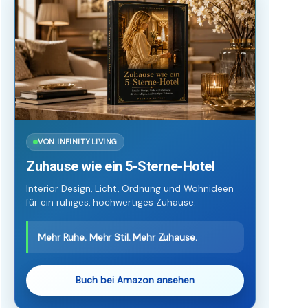
VON INFINITY.LIVING
Zuhause wie ein 5-Sterne-Hotel
Interior Design, Licht, Ordnung und Wohnideen
für ein ruhiges, hochwertiges Zuhause.
Mehr Ruhe. Mehr Stil. Mehr Zuhause.
Buch bei Amazon ansehen