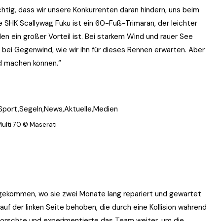
ichtig, dass wir unsere Konkurrenten daran hindern, uns beim
ie SHK Scallywag Fuku ist ein 60-Fuß-Trimaran, der leichter
nden ein großer Vorteil ist. Bei starkem Wind und rauer See
rk bei Gegenwind, wie wir ihn für dieses Rennen erwarten. Aber
ed machen können.“
Multi 70 © Maserati
ii gekommen, wo sie zwei Monate lang repariert und gewartet
f der linken Seite behoben, die durch eine Kollision während
orschte und experimentierte das Team weiter, um die