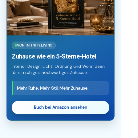
VON INFINITY.LIVING
Zuhause wie ein 5-Sterne-Hotel
Interior Design, Licht, Ordnung und Wohnideen
für ein ruhiges, hochwertiges Zuhause.
Mehr Ruhe. Mehr Stil. Mehr Zuhause.
Buch bei Amazon ansehen