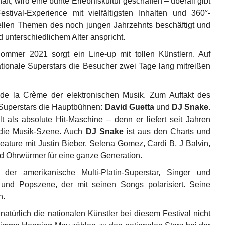
t, wird eine bunte Erlebniskultur geschaffen – überall gibt
tival-Experience mit vielfältigsten Inhalten und 360°-
uellen Themen des noch jungen Jahrzehnts beschäftigt und
unterschiedlichem Alter anspricht.
ommer 2021 sorgt ein Line-up mit tollen Künstlern. Auf
tionale Superstars die Besucher zwei Tage lang mitreißen
e la Crème der elektronischen Musik. Zum Auftakt des
-Superstars die Hauptbühnen:
David Guetta
und
DJ Snake
.
ilt als absolute Hit-Maschine – denn er liefert seit Jahren
 die Musik-Szene. Auch
DJ Snake
ist aus den Charts und
ture mit Justin Bieber, Selena Gomez, Cardi B, J Balvin,
nd Ohrwürmer für eine ganze Generation.
der amerikanische Multi-Platin-Superstar, Singer und
und Popszene, der mit seinen Songs polarisiert. Seine
n.
türlich die nationalen Künstler bei diesem Festival nicht