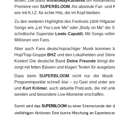
fehlen. Die Band
AnnenMayKantereit
um Reibeisenst
Premiere von
SUPERBLOOM
. Als absolute Fan -und K
wie mit K.I.Z. für echte Hits, die im Kopf bleiben.
Zu den weiteren Highlights des Festivals zählt Hitgara
Songs wie „Let You Love Me“ oder „Body on Me“ die S
schottische Superstar
Lewis Capaldi.
Mit Songs voller
Millionen von Fans.
Aber auch Fans deutschsprachiger Musik kommen b
Hop/Trap-Gruppe
BHZ
und den Lokalhelden und St
Kosten! Die deutsche Band
Deine Freunde
bringt di
sorgt mit fetten Bässen und klugen Texten für ausgel
Dass beim
SUPERBLOOM
nicht nur die Musik 
Programmpunkte schnell klar – zu Gast sind unter
und
Kurt Krömer
, auch aktuelle Podcasts, die mit un
werden und besondere Live-Momente erschaffen.
Somit wird das
SUPERBLOOM
zu einer Sternstunde der d
vielfältigen Aktionen. Eine bunte Mischung an Experience