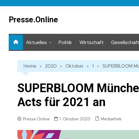
Skip
to
content
Presse.Online
Aktuelles
Politik
Wirtschaft
Gesellschaf
Mediathek
Home
2020
Oktober
1
SUPERBLOOM Münc
SUPERBLOOM München 
Acts für 2021 an
Mediathek
Presse.Online
1. Oktober 2020