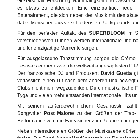
Gesellschaft, Forschung, Nachhaltigkeit und Wissenschaf
es etwas zu entdecken. Eine einzigartige, neue Fes
Entertainment, die sich neben der Musik mit den akt
dabei Menschen aus verschiedensten Backgrounds und 
Für den perfekten Auftakt des
SUPERBLOOM
im S
verschiedensten Bühnen werden internationale und na
und für einzigartige Momente sorgen.
Für ausgelassene Tanzstimmung sorgen die Crème d
Festivals erobern zwei der weltweit angesagtesten DJ
Der französische DJ und Produzent
David Guetta
g
verlässlich einen Hit nach dem anderen und bewegt
Clubs nicht mehr wegzudenken. Durch musikalische Fea
Tyga und vielen mehr entstanden internationale Hits u
Mit seinem außergewöhnlichem Gesangsstil zählt 
Songwriter
Post Malone
zu den Größen der Trap- 
Performance wird die Fans sicher zum Bouncen bringe
Neben internationalen Größen der Musikszene dürfen na