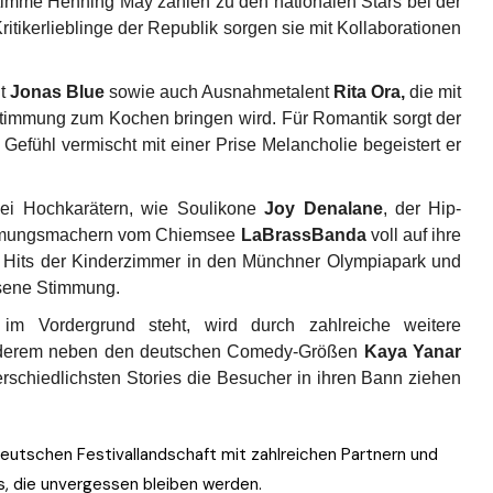
imme Henning May zählen zu den nationalen Stars bei der
ritikerlieblinge der Republik sorgen sie mit Kollaborationen
nt
Jonas Blue
sowie auch Ausnahmetalent
Rita Ora,
die mit
timmung zum Kochen bringen wird. Für Romantik sorgt der
 Gefühl vermischt mit einer Prise Melancholie begeistert er
ei Hochkarätern, wie Soulikone
Joy Denalane
, der Hip-
immungsmachern vom Chiemsee
LaBrassBanda
voll auf ihre
e Hits der Kinderzimmer in den Münchner Olympiapark und
assene Stimmung.
im Vordergrund steht, wird durch zahlreiche weitere
 anderem neben den deutschen Comedy-Größen
Kaya Yanar
terschiedlichsten Stories die Besucher in ihren Bann ziehen
eutschen Festivallandschaft mit zahlreichen Partnern und
s, die unvergessen bleiben werden.