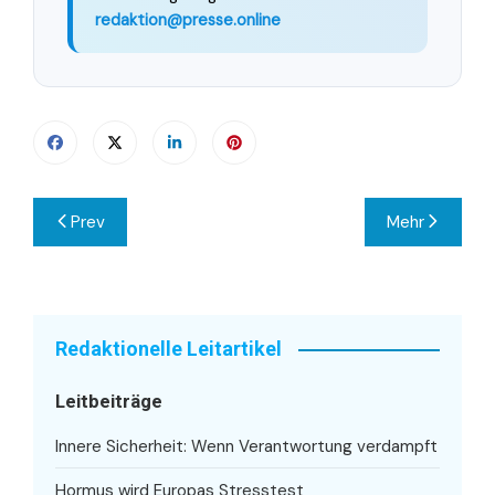
redaktion@presse.online
Beitragsnavigation
Prev
Mehr
Redaktionelle Leitartikel
Leitbeiträge
Innere Sicherheit: Wenn Verantwortung verdampft
Hormus wird Europas Stresstest