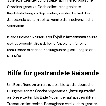
Strategie geändert und stärker auf innereuropäische
Strecken gesetzt. Doch selbst eine geplante
Kapitalerhöhung im September, die den Betrieb bis
Jahresende sichern sollte, konnte die Insolvenz nicht
verhindern.
Islands Infrastrukturminister
Eyjólfur Ármannsson
zeigte
sich überrascht: „Es gab keine Anzeichen für eine
unmittelbar drohende Zahlungsunfähigkeit“, sagte er
laut
RÚV
.
Hilfe für gestrandete Reisende
Um Betroffene zu unterstützen, bietet die deutsche
Fluggesellschaft
Condor
sogenannte
„Rettungstarife“
an. Diese gelten bis Ende November auf ausgewählten
Transatlantikstrecken. Passagieren wird zudem geraten,