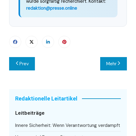
wurde sorgfältig recherchiert. Kontakt:
redaktion@presse.online
Beitragsnavigation
Prev
Mehr
Redaktionelle Leitartikel
Leitbeiträge
Innere Sicherheit: Wenn Verantwortung verdampft