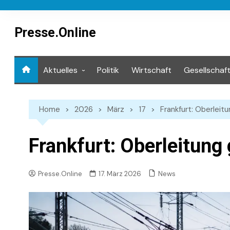
Skip
to
content
Presse.Online
Aktuelles
Politik
Wirtschaft
Gesellschaf
Mediathek
Home
2026
März
17
Frankfurt: Oberleitu
Frankfurt: Oberleitung 
News
Presse.Online
17. März 2026