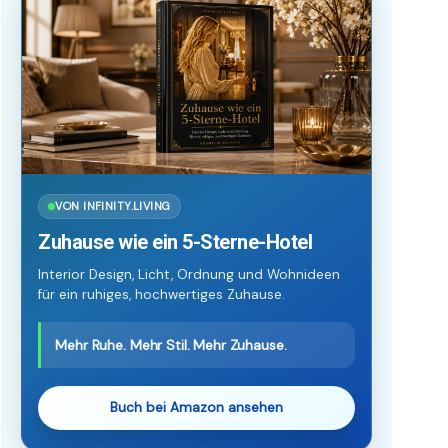
VON INFINITY.LIVING
Zuhause wie ein 5-Sterne-Hotel
Interior Design, Licht, Ordnung und Wohnideen
für ein ruhiges, hochwertiges Zuhause.
Mehr Ruhe. Mehr Stil. Mehr Zuhause.
Buch bei Amazon ansehen