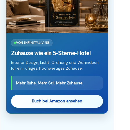
VON INFINITY.LIVING
Zuhause wie ein 5-Sterne-Hotel
Interior Design, Licht, Ordnung und Wohnideen
für ein ruhiges, hochwertiges Zuhause.
Mehr Ruhe. Mehr Stil. Mehr Zuhause.
Buch bei Amazon ansehen