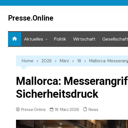
Skip
to
content
Presse.Online
Aktuelles
Politik
Wirtschaft
Gesellschaf
Mediathek
Home
2026
März
18
Mallorca: Messerang
Mallorca: Messerangrif
Sicherheitsdruck
News
Presse.Online
18. März 2026