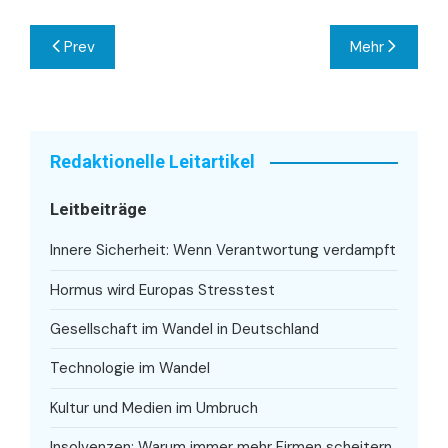
Beitragsnavigation
Prev
Mehr
Redaktionelle Leitartikel
Leitbeiträge
Innere Sicherheit: Wenn Verantwortung verdampft
Hormus wird Europas Stresstest
Gesellschaft im Wandel in Deutschland
Technologie im Wandel
Kultur und Medien im Umbruch
Insolvenzen: Warum immer mehr Firmen scheitern