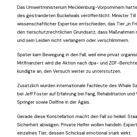
Das Umweltministerium Mecklenburg-Vorpommern hatte b
des gestrandeten Buckelwals veröffentlicht. Minister Til
wissenschaftlicher Expertise entschieden, das Tier „in F
den tierschutzrechtlichen Grundsatz, dass Maßnahmen nu
und sein Leiden nicht verlängern oder verschlimmern.
Später kam Bewegung in den Fall, weil eine privat organi
Mitfinanziert wird die Aktion nach dpa- und ZDF-Berich
kündigte an, den Versuch weiter zu unterstützen.
Zusätzlich wurden internationale Fachleute des Whale S
bei Jeff Foster auf Erfahrung bei Fang, Rehabilitation 
Springer sowie Delfine in der Ägäis.
Gerade diese Konstellation macht den Fall so heikel: Sta
Sicherheit abwägen. Private Helfer wollen handeln. Expert
einzelnes Tier, dessen Schicksal emotional stark wirkt.