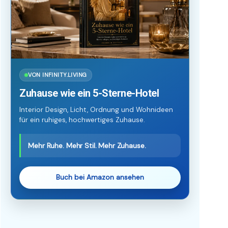
VON INFINITY.LIVING
Zuhause wie ein 5-Sterne-Hotel
Interior Design, Licht, Ordnung und Wohnideen
für ein ruhiges, hochwertiges Zuhause.
Mehr Ruhe. Mehr Stil. Mehr Zuhause.
Buch bei Amazon ansehen