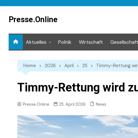
Skip
to
content
Presse.Online
Aktuelles
Politik
Wirtschaft
Gesellschaf
Mediathek
Home
2026
April
25
Timmy-Rettung wird
Timmy-Rettung wird zu
News
Presse.Online
25. April 2026