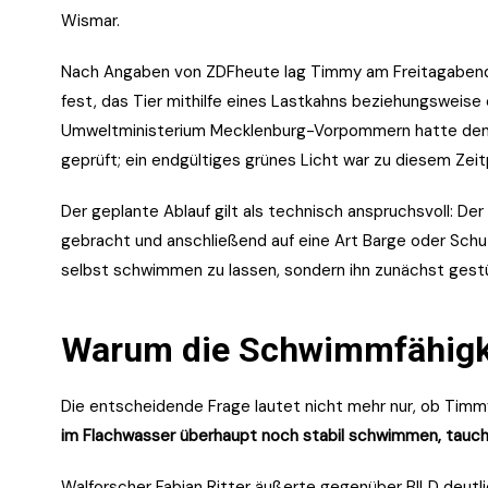
Wismar.
Nach Angaben von ZDFheute lag Timmy am Freitagabend we
fest, das Tier mithilfe eines Lastkahns beziehungsweise 
Umweltministerium Mecklenburg-Vorpommern hatte den 
geprüft; ein endgültiges grünes Licht war zu diesem Zeit
Der geplante Ablauf gilt als technisch anspruchsvoll: Der
gebracht und anschließend auf eine Art Barge oder Schut
selbst schwimmen zu lassen, sondern ihn zunächst gest
Warum die Schwimmfähigkei
Die entscheidende Frage lautet nicht mehr nur, ob Timm
im Flachwasser überhaupt noch stabil schwimmen, tauch
Walforscher Fabian Ritter äußerte gegenüber BILD deutli