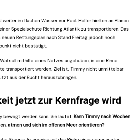
iter im flachen Wasser vor Poel. Helfer hielten an Plänen
einer Spezialschute Richtung Atlantik zu transportieren. Das
neuen Rettungsplan nach Stand Freitag jedoch noch
punkt nicht bestätigt.
 Wal soll mithilfe eines Netzes angehoben, in eine Rinne
e transportiert werden. Ziel ist, Timmy nicht unmittelbar
ützt aus der Bucht herauszubringen.
t jetzt zur Kernfrage wird
y bewegt werden kann. Sie lautet:
Kann Timmy nach Wochen
en, atmen und sich im offenen Meer orientieren?
che Skepsis. Er verwies auf das Risiko einer sogenannten