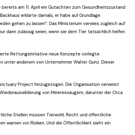
ereits am 11. April ein Gutachten zum Gesundheitszustand
l Backhaus erklärte damals, er habe auf Grundlage
rieden gehen zu lassen“. Das Ministerium verwies zugleich auf
r dann zulässig seien, wenn sie dem Tier tatsächlich helfen
sierte Rettungsinitiative neue Konzepte vorlegte.
ten unter anderem von Unternehmer Walter Gunz. Dieser
anctuary Project hinzugezogen. Die Organisation verweist
und Wiederauswilderung von Meeressäugern, darunter der Orca
atliche Stellen müssen Tierwohl, Recht und öffentliche
en warnen vor Risiken. Und die Öffentlichkeit sieht ein