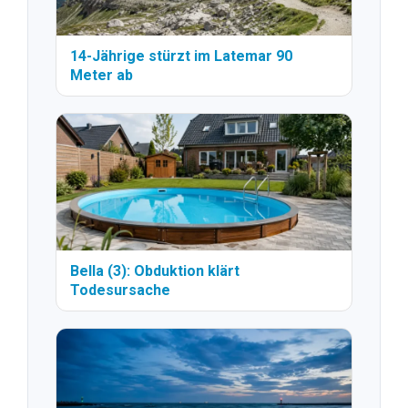
14-Jährige stürzt im Latemar 90
Meter ab
Bella (3): Obduktion klärt
Todesursache