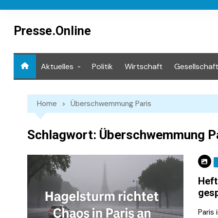
Skip
to
content
Presse.Online
Aktuelles
Politik
Wirtschaft
Gesellschaf
Mediathek
Home
Überschwemmung Paris
Schlagwort:
Überschwemmung Pa
Heft
gesp
Paris