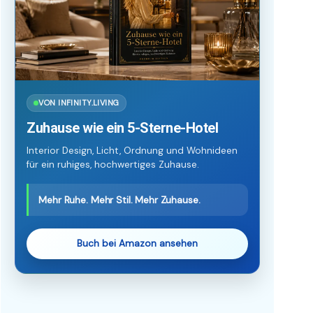
VON INFINITY.LIVING
Zuhause wie ein 5-Sterne-Hotel
Interior Design, Licht, Ordnung und Wohnideen
für ein ruhiges, hochwertiges Zuhause.
Mehr Ruhe. Mehr Stil. Mehr Zuhause.
Buch bei Amazon ansehen