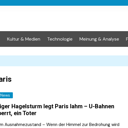
t
Kultur & Medien
Technologie
Meinung & Analyse
ris
News
iger Hagelsturm legt Paris lahm – U-Bahnen
errt, ein Toter
 im Ausnahmezustand – Wenn der Himmel zur Bedrohung wird