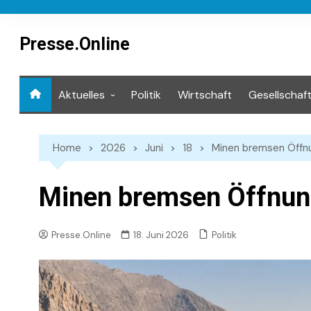
Skip
to
content
Presse.Online
Aktuelles
Politik
Wirtschaft
Gesellschaf
Mediathek
Home
2026
Juni
18
Minen bremsen Öffn
Minen bremsen Öffnun
Politik
Presse.Online
18. Juni 2026