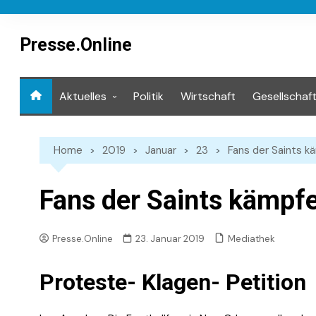
Skip
to
content
Presse.Online
Aktuelles
Politik
Wirtschaft
Gesellschaf
Mediathek
Home
2019
Januar
23
Fans der Saints k
Fans der Saints kämpf
Mediathek
Presse.Online
23. Januar 2019
Proteste- Klagen- Petition