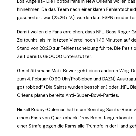
Los Angeles- Die Footballfans in New Orleans wollen das A
hinnehmen. Da das Team nach einer klaren Fehlentschei
gescheitert war (23:26 n.V.), wurden laut ESPN mindesten
Damit wollen die Fans erreichen, dass NFL-Boss Roger Go
Zeitpunkt, als im letzten Viertel noch 1:49 Minuten auf d
Stand von 20:20 zur Fehlentscheidung führte. Die Petit
Zeit bereits 680.000 Unterstützer.
Geschäftsmann Matt Bower geht einen anderen Weg. Der 
zum 4. Februar (0.30 Uhr/ProSieben und DAZN) Austragung
got robbed“ (Die Saints wurden bestohlen) oder „NFL Blea
Orleans planen bereits Anti-Super-Bowl-Parties.
Nickell Robey-Coleman hatte am Sonntag Saints-Recei
einem Pass von Quarterback Drew Brees fangen konnte. D
einer Strafe gegen die Rams alle Trümpfe in der Hand ge