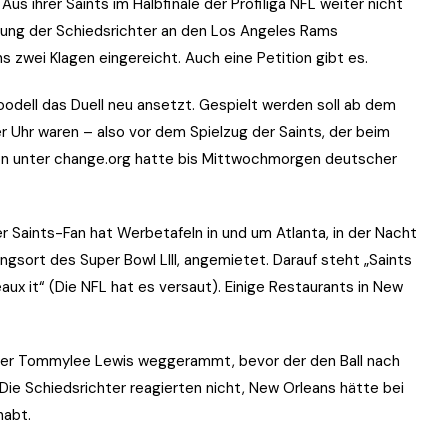
us ihrer Saints im Halbfinale der Profiliga NFL weiter nicht
dung der Schiedsrichter an den Los Angeles Rams
s zwei Klagen eingereicht. Auch eine Petition gibt es.
odell das Duell neu ansetzt. Gespielt werden soll ab dem
er Uhr waren – also vor dem Spielzug der Saints, der beim
ion unter change.org hatte bis Mittwochmorgen deutscher
Saints-Fan hat Werbetafeln in und um Atlanta, in der Nacht
sort des Super Bowl LIII, angemietet. Darauf steht „Saints
ux it“ (Die NFL hat es versaut). Einige Restaurants in New
ver Tommylee Lewis weggerammt, bevor der den Ball nach
ie Schiedsrichter reagierten nicht, New Orleans hätte bei
habt.