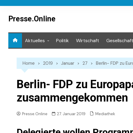
Skip
to
content
Presse.Online
Aktuelles
Politik
Wirtschaft
Gesellschaf
Mediathek
Home
2019
Januar
27
Berlin- FDP zu E
Berlin- FDP zu Europap
zusammengekommen
Mediathek
Presse.Online
27. Januar 2019
Delegierte wollen Program