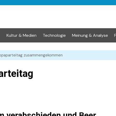
t
Kultur & Medien
Technologie
Meinung & Analyse
uropaparteitag zusammengekommen
arteitag
m verabschieden und Beer