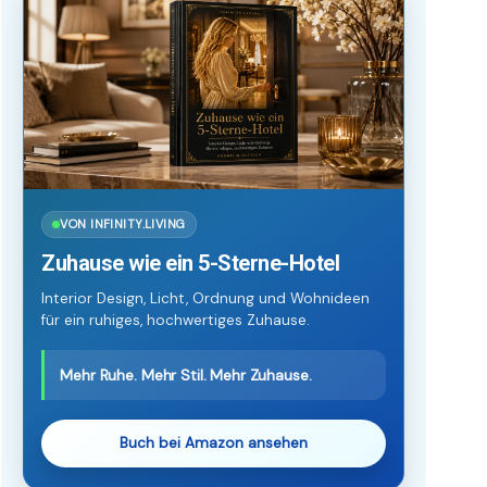
VON INFINITY.LIVING
Zuhause wie ein 5-Sterne-Hotel
Interior Design, Licht, Ordnung und Wohnideen
für ein ruhiges, hochwertiges Zuhause.
Mehr Ruhe. Mehr Stil. Mehr Zuhause.
Buch bei Amazon ansehen