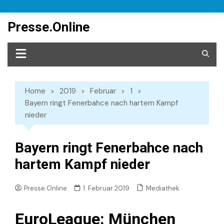
Skip
to
Presse.Online
content
Home
2019
Februar
1
Bayern ringt Fenerbahce nach hartem Kampf
nieder
Bayern ringt Fenerbahce nach
hartem Kampf nieder
Mediathek
Presse.Online
1. Februar 2019
EuroLeague: München