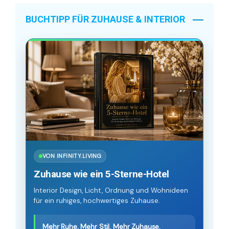
BUCHTIPP FÜR ZUHAUSE & INTERIOR
VON INFINITY.LIVING
Zuhause wie ein 5-Sterne-Hotel
Interior Design, Licht, Ordnung und Wohnideen
für ein ruhiges, hochwertiges Zuhause.
Mehr Ruhe. Mehr Stil. Mehr Zuhause.