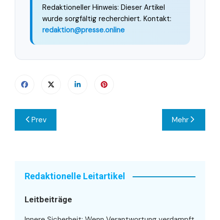
Redaktioneller Hinweis: Dieser Artikel
wurde sorgfältig recherchiert. Kontakt:
redaktion@presse.online
Beitragsnavigation
Prev
Mehr
Redaktionelle Leitartikel
Leitbeiträge
Innere Sicherheit: Wenn Verantwortung verdampft