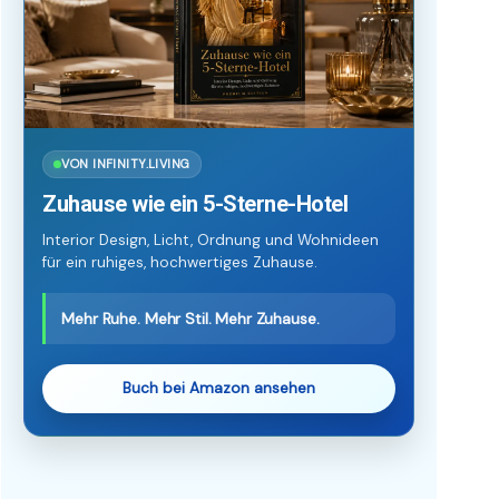
VON INFINITY.LIVING
Zuhause wie ein 5-Sterne-Hotel
Interior Design, Licht, Ordnung und Wohnideen
für ein ruhiges, hochwertiges Zuhause.
Mehr Ruhe. Mehr Stil. Mehr Zuhause.
Buch bei Amazon ansehen