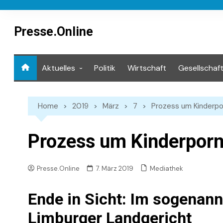
Skip
to
content
Presse.Online
Aktuelles
Politik
Wirtschaft
Gesellschaf
Mediathek
Home
2019
März
7
Prozess um Kinderpo
Prozess um Kinderporn
Mediathek
Presse.Online
7. März 2019
Ende in Sicht: Im sogenan
Limburger Landgericht