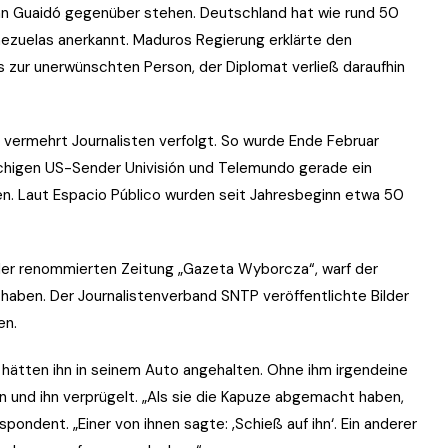
n Guaidó gegenüber stehen. Deutschland hat wie rund 50
ezuelas anerkannt. Maduros Regierung erklärte den
 zur unerwünschten Person, der Diplomat verließ daraufhin
vermehrt Journalisten verfolgt. So wurde Ende Februar
chigen US-Sender Univisión und Telemundo gerade ein
en. Laut Espacio Público wurden seit Jahresbeginn etwa 50
 der renommierten Zeitung „Gazeta Wyborcza“, warf der
u haben. Der Journalistenverband SNTP veröffentlichte Bilder
en.
 hätten ihn in seinem Auto angehalten. Ohne ihm irgendeine
n und ihn verprügelt. „Als sie die Kapuze abgemacht haben,
spondent. „Einer von ihnen sagte: ‚Schieß auf ihn‘. Ein anderer