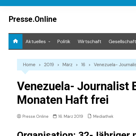
Skip
to
content
Presse.Online
Aktuelles
Politik
Wirtschaft
Gesellschaf
Mediathek
Home
2019
März
16
Venezuela- Journalis
Venezuela- Journalist B
Monaten Haft frei
Mediathek
Presse.Online
16. März 2019
Organisation: 32-Jähriger 