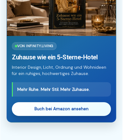
VON INFINITY.LIVING
Zuhause wie ein 5-Sterne-Hotel
Interior Design, Licht, Ordnung und Wohnideen
für ein ruhiges, hochwertiges Zuhause.
Mehr Ruhe. Mehr Stil. Mehr Zuhause.
Buch bei Amazon ansehen