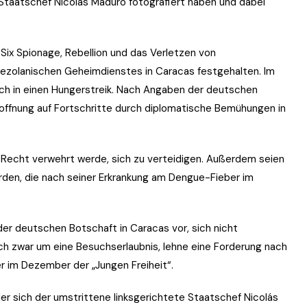
Staatschef Nicolás Maduro fotografiert haben und dabei
x Spionage, Rebellion und das Verletzen von
nezolanischen Geheimdienstes in Caracas festgehalten. Im
ich in einen Hungerstreik. Nach Angaben der deutschen
offnung auf Fortschritte durch diplomatische Bemühungen in
s Recht verwehrt werde, sich zu verteidigen. Außerdem seien
rden, die nach seiner Erkrankung am Dengue-Fieber im
 der deutschen Botschaft in Caracas vor, sich nicht
h zwar um eine Besuchserlaubnis, lehne eine Forderung nach
r im Dezember der „Jungen Freiheit“.
 der sich der umstrittene linksgerichtete Staatschef Nicolás