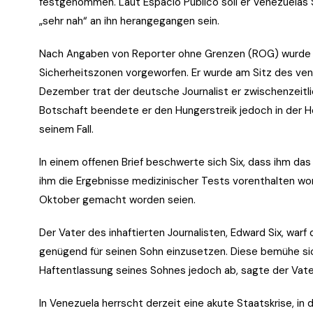
festgenommen. Laut Espacio Público soll er Venezuelas 
„sehr nah“ an ihn herangegangen sein.
Nach Angaben von Reporter ohne Grenzen (ROG) wurde Si
Sicherheitszonen vorgeworfen. Er wurde am Sitz des ve
Dezember trat der deutsche Journalist er zwischenzeitl
Botschaft beendete er den Hungerstreik jedoch in der H
seinem Fall.
In einem offenen Brief beschwerte sich Six, dass ihm da
ihm die Ergebnisse medizinischer Tests vorenthalten wo
Oktober gemacht worden seien.
Der Vater des inhaftierten Journalisten, Edward Six, warf
genügend für seinen Sohn einzusetzen. Diese bemühe sic
Haftentlassung seines Sohnes jedoch ab, sagte der Vate
In Venezuela herrscht derzeit eine akute Staatskrise, in