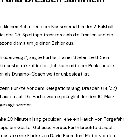
kleinen Schritten dem Klassenerhalt in der 2. Fußball-
 des 25. Spieltags trennten sich die Franken und die
szone damit um je einen Zähler aus.
ch überzeugt“, sagte Fürths Trainer Stefan Leitl. Sein
unkteausbeute zufrieden. „Ich kann mit dem Punkt heute
elen als Dynamo-Coach weiter unbesiegt ist.
le zehn Punkte vor dem Relegationsrang, Dresden (14./32)
usen auf. Die Partie war ursprünglich für den 10. März
bgesagt werden.
he 20 Minuten lang gedulden, ehe ein Hauch von Torgefahr
knapp am Gäste-Gehäuse vorbei. Fürth brachte danach
verpasste eine Flanke von David Raum fünf Meter vor dem