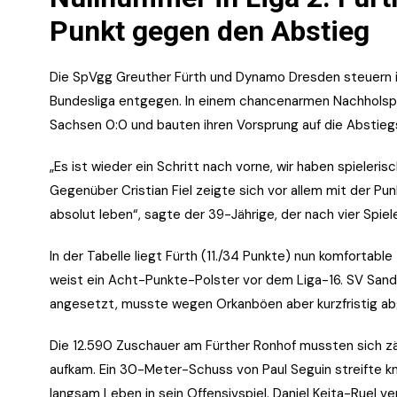
Punkt gegen den Abstieg
Die SpVgg Greuther Fürth und Dynamo Dresden steuern in 
Bundesliga entgegen. In einem chancenarmen Nachholspiel
Sachsen 0:0 und bauten ihren Vorsprung auf die Abstieg
„Es ist wieder ein Schritt nach vorne, wir haben spieleris
Gegenüber Cristian Fiel zeigte sich vor allem mit der P
absolut leben“, sagte der 39-Jährige, der nach vier Spi
In der Tabelle liegt Fürth (11./34 Punkte) nun komfortab
weist ein Acht-Punkte-Polster vor dem Liga-16. SV Sandha
angesetzt, musste wegen Orkanböen aber kurzfristig a
Die 12.590 Zuschauer am Fürther Ronhof mussten sich zä
aufkam. Ein 30-Meter-Schuss von Paul Seguin streifte 
langsam Leben in sein Offensivspiel. Daniel Keita-Ruel 