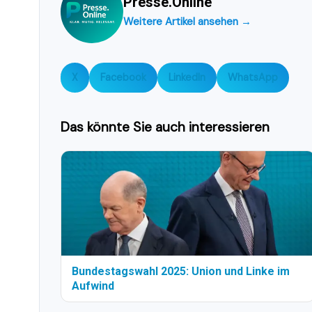
Presse.Online
Weitere Artikel ansehen →
X
Facebook
LinkedIn
WhatsApp
Das könnte Sie auch interessieren
Bundestagswahl 2025: Union und Linke im
Aufwind