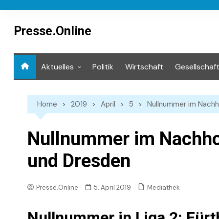
Skip
to
content
Presse.Online
Aktuelles
Politik
Wirtschaft
Gesellschaf
Mediathek
Home
2019
April
5
Nullnummer im Nachh
Nullnummer im Nachhol
und Dresden
Mediathek
Presse.Online
5. April 2019
Nullnummer in Liga 2: Für