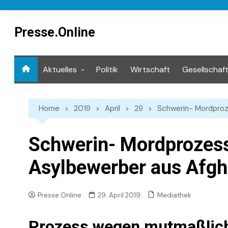
Skip
to
content
Presse.Online
Aktuelles
Politik
Wirtschaft
Gesellschaf
Mediathek
Home
2019
April
29
Schwerin- Mordproz
Schwerin- Mordprozess
Asylbewerber aus Afgh
Mediathek
Presse.Online
29. April 2019
Prozess wegen mutmaßlic