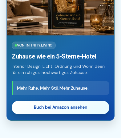
VON INFINITY.LIVING
Zuhause wie ein 5-Sterne-Hotel
Interior Design, Licht, Ordnung und Wohnideen
für ein ruhiges, hochwertiges Zuhause.
Mehr Ruhe. Mehr Stil. Mehr Zuhause.
Buch bei Amazon ansehen