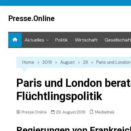
Skip
to
content
Presse.Online
Aktuelles
Politik
Wirtschaft
Gesellschaf
Mediathek
Home
2019
August
29
Paris und London 
Paris und London berat
Flüchtlingspolitik
Mediathek
Presse.Online
29. August 2019
Regierungen von Frankreic