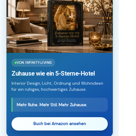
VON INFINITY.LIVING
Zuhause wie ein 5-Sterne-Hotel
Interior Design, Licht, Ordnung und Wohnideen
für ein ruhiges, hochwertiges Zuhause.
Mehr Ruhe. Mehr Stil. Mehr Zuhause.
Buch bei Amazon ansehen