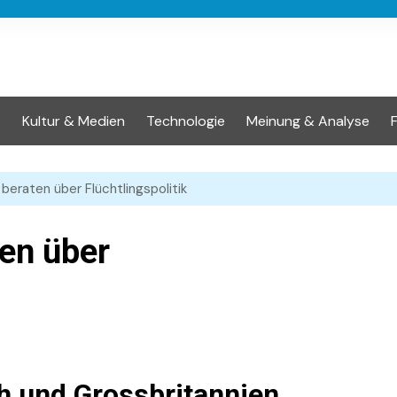
t
Kultur & Medien
Technologie
Meinung & Analyse
beraten über Flüchtlingspolitik
en über
h und Grossbritannien