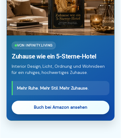
VON INFINITY.LIVING
Zuhause wie ein 5-Sterne-Hotel
Interior Design, Licht, Ordnung und Wohnideen
für ein ruhiges, hochwertiges Zuhause.
Mehr Ruhe. Mehr Stil. Mehr Zuhause.
Buch bei Amazon ansehen