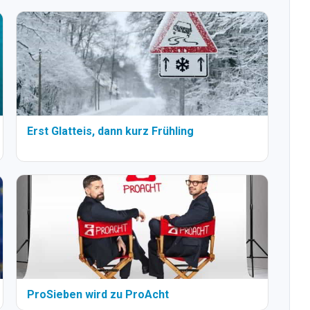
Erst Glatteis, dann kurz Frühling
ProSieben wird zu ProAcht