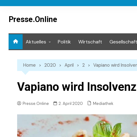
Skip
to
content
Presse.Online
Aktuelles
Politik
Wirtschaft
Gesellschaf
Mediathek
Home
2020
April
2
Vapiano wird Insolv
Vapiano wird Insolven
Mediathek
Presse.Online
2. April 2020