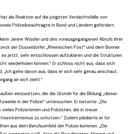
t als Reaktion auf die jüngsten Verdachtsfälle von
sowie Polizeibeauftragte in Bund und Ländern gefordert.
kerin Janine Wissler und des vorausgegangenen Abrufs ihrer
beck der Düsseldorfer „Rheinischen Post“ und dem Bonner
t es jetzt, sehr entschlossen aufzuklären und die Strukturen
cht wiederholen können.“ Er schloss nicht aus, dass sich
d. „Ich gehe davon aus, dass er sich sehr genau anschaut,
rgang an sich zieht.“
außen einzusetzen, die die Gründe für die Bildung „dieser
erke in der Polizei“ untersuchen. Er betonte: „Die
vielen Polizistinnen und Polizisten, die in treuer
tsextremismus zu schützen.“ Zudem plädierte er für
llten aus dem Berufsumfeld der Polizei kommen. „Die
ößer, wenn man weiß, dass die Beauftragten Ahnung und