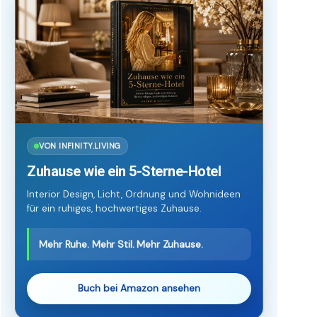
VON INFINITY.LIVING
Zuhause wie ein 5-Sterne-Hotel
Interior Design, Licht, Ordnung und Wohnideen
für ein ruhiges, hochwertiges Zuhause.
Mehr Ruhe. Mehr Stil. Mehr Zuhause.
Buch bei Amazon ansehen