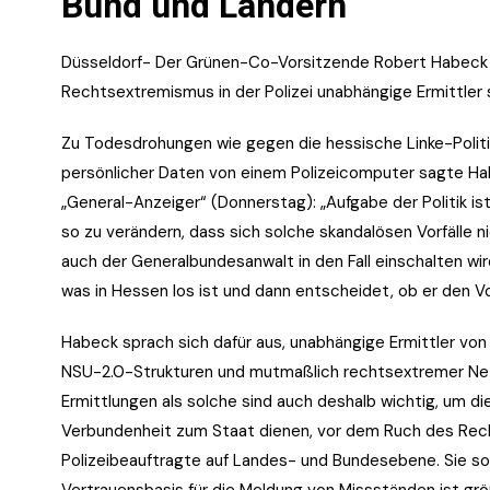
Bund und Ländern
Düsseldorf- Der Grünen-Co-Vorsitzende Robert Habeck ha
Rechtsextremismus in der Polizei unabhängige Ermittler 
Zu Todesdrohungen wie gegen die hessische Linke-Politi
persönlicher Daten von einem Polizeicomputer sagte Ha
„General-Anzeiger“ (Donnerstag): „Aufgabe der Politik is
so zu verändern, dass sich solche skandalösen Vorfälle ni
auch der Generalbundesanwalt in den Fall einschalten wir
was in Hessen los ist und dann entscheidet, ob er den Vo
Habeck sprach sich dafür aus, unabhängige Ermittler von 
NSU-2.0-Strukturen und mutmaßlich rechtsextremer Netzw
Ermittlungen als solche sind auch deshalb wichtig, um die 
Verbundenheit zum Staat dienen, vor dem Ruch des Rech
Polizeibeauftragte auf Landes- und Bundesebene. Sie so
Vertrauensbasis für die Meldung von Missständen ist gr