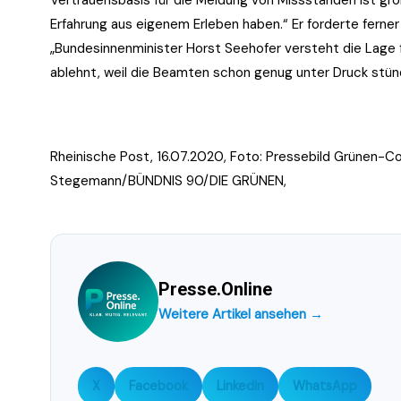
Erfahrung aus eigenem Erleben haben.“ Er forderte ferne
„Bundesinnenminister Horst Seehofer versteht die Lage fa
ablehnt, weil die Beamten schon genug unter Druck stünde
Rheinische Post, 16.07.2020, Foto: Pressebild Grünen-
Stegemann/BÜNDNIS 90/DIE GRÜNEN,
Presse.Online
Weitere Artikel ansehen →
X
Facebook
LinkedIn
WhatsApp