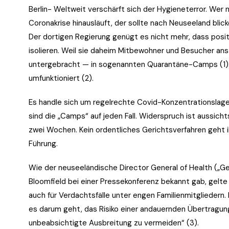
Berlin- Weltweit verschärft sich der Hygieneterror. Wer 
Coronakrise hinausläuft, der sollte nach Neuseeland blic
Der dortigen Regierung genügt es nicht mehr, dass pos
isolieren. Weil sie daheim Mitbewohner und Besucher an
untergebracht — in sogenannten Quarantäne-Camps (1).
umfunktioniert (2).
Es handle sich um regelrechte Covid-Konzentrationslager
sind die „Camps“ auf jeden Fall. Widerspruch ist aussicht
zwei Wochen. Kein ordentliches Gerichtsverfahren geht i
Führung.
Wie der neuseeländische Director General of Health („Ge
Bloomfield bei einer Pressekonferenz bekannt gab, gelte 
auch für Verdachtsfälle unter engen Familienmitgliedern
es darum geht, das Risiko einer andauernden Übertragung
unbeabsichtigte Ausbreitung zu vermeiden“ (3).