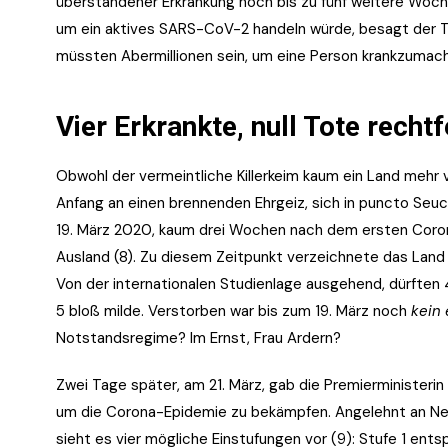
überstandener Erkrankung noch bis zu fünf weitere Woche
um ein aktives SARS-CoV-2 handeln würde, besagt der Tes
müssten Abermillionen sein, um eine Person krankzumac
Vier Erkrankte, null Tote rech
Obwohl der vermeintliche Killerkeim kaum ein Land mehr 
Anfang an einen brennenden Ehrgeiz, sich in puncto Se
19. März 2020, kaum drei Wochen nach dem ersten Corona
Ausland (8). Zu diesem Zeitpunkt verzeichnete das Lan
Von der internationalen Studienlage ausgehend, dürften
5 bloß milde. Verstorben war bis zum 19. März noch
kein 
Notstandsregime? Im Ernst, Frau Ardern?
Zwei Tage später, am 21. März, gab die Premierminister
um die Corona-Epidemie zu bekämpfen. Angelehnt an N
sieht es vier mögliche Einstufungen vor (9): Stufe 1 ent