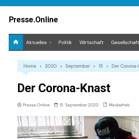
Skip
to
content
Presse.Online
Aktuelles
Politik
Wirtschaft
Gesellschaf
Mediathek
Home
2020
September
15
Der Corona-
Der Corona-Knast
Mediathek
Presse.Online
15. September 2020