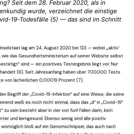
ng? Seit dem 28. Februar 2020, als in
enkundig wurde, verzeichnet die einstige
vid-19-Todesfälle (5) — das sind im Schnitt
n Inselstaat lag am 24. August 2020 bei 123 — wobei „‚aktiv‘
, wie das Gesundheitsministerium auf seiner Website selbst
bestätigt“ sind — ein positives Testergebnis liegt vor. Nur
ehandelt (6). Seit Jahresanfang haben über 700.000 Tests
te von lächerlichen 0,00019 Prozent (7).
 Begriff der „Covid-19-Infektion“ auf eine Weise, die seine
einend weiß es noch nicht einmal, dass das „d“ in „Covid-19“
t“ zu sein besteht aber in vier von fünf Fällen darin,
kein
nter und kerngesund. Ebenso wenig sind alle positiv
en womöglich bloß auf ein Genomschnipsel, das auch nach