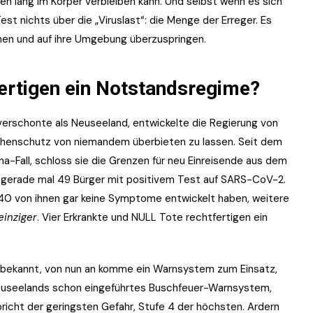
n lang im Körper verbleiben kann. Und selbst wenn es sich
t nichts über die „Viruslast“: die Menge der Erreger. Es
hen und auf ihre Umgebung überzuspringen.
tfertigen ein Notstandsregime?
verschonte als Neuseeland, entwickelte die Regierung von
uchenschutz von niemandem überbieten zu lassen. Seit dem
-Fall, schloss sie die Grenzen für neu Einreisende aus dem
d gerade mal 49 Bürger mit positivem Test auf SARS-CoV-2.
 40 von ihnen gar keine Symptome entwickelt haben, weitere
einziger
. Vier Erkrankte und NULL Tote rechtfertigen ein
in bekannt, von nun an komme ein Warnsystem zum Einsatz,
euseelands schon eingeführtes Buschfeuer-Warnsystem,
spricht der geringsten Gefahr, Stufe 4 der höchsten. Ardern