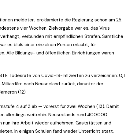
tionen meldeten, proklamierte die Regierung schon am 25.
indestens vier Wochen. Zielvorgabe war es, das Virus
e verhängt, verbunden mit empfindlichen Strafen. Sämtliche
r es bloß einer einzelnen Person erlaubt, für
 Alle Bildungs- und öffentlichen Einrichtungen waren
STE Todesrate von Covid-19-Infizierten zu verzeichnen: 0,1
-Milliardäre nach Neuseeland zurück, darunter der
ameron (12).
rnstufe 4 auf 3 ab — vorerst für zwei Wochen (13). Damit
ten allerdings weiterhin. Neuseelands rund 400.000
en nun ihre Arbeit wieder aufnehmen. Gaststätten und
ten. In einigen Schulen fand wieder Unterricht statt.