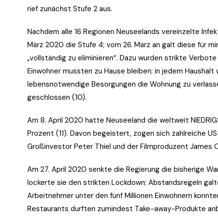
rief zunächst Stufe 2 aus.
Nachdem alle 16 Regionen Neuseelands vereinzelte Infek
März 2020 die Stufe 4; vom 26. März an galt diese für m
„vollständig zu eliminieren“. Dazu wurden strikte Verbot
Einwohner mussten zu Hause bleiben; in jedem Haushalt wa
lebensnotwendige Besorgungen die Wohnung zu verlassen.
geschlossen (10).
Am 8. April 2020 hatte Neuseeland die weltweit NIEDRIG
Prozent (11). Davon begeistert, zogen sich zahlreiche US
Großinvestor Peter Thiel und der Filmproduzent James C
Am 27. April 2020 senkte die Regierung die bisherige Wa
lockerte sie den strikten Lockdown; Abstandsregeln gal
Arbeitnehmer unter den fünf Millionen Einwohnern konnt
Restaurants durften zumindest Take-away-Produkte anbie