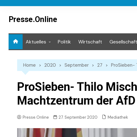
Skip
to
content
Presse.Online
Aktuelles
Politik
Wirtschaft
Gesellschaf
Mediathek
Home
2020
September
27
ProSieben- 
ProSieben- Thilo Misch
Machtzentrum der AfD
Mediathek
Presse.Online
27. September 2020