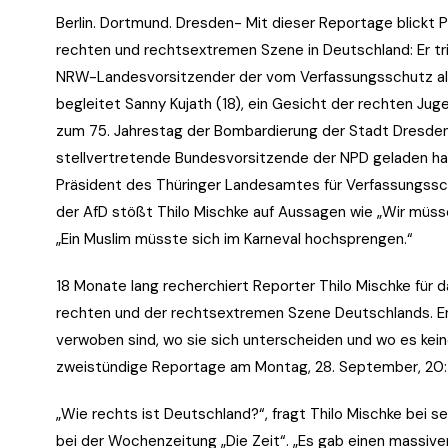
Berlin. Dortmund. Dresden- Mit dieser Reportage blickt 
rechten und rechtsextremen Szene in Deutschland: Er tr
NRW-Landesvorsitzender der vom Verfassungsschutz als d
begleitet Sanny Kujath (18), ein Gesicht der rechten Ju
zum 75. Jahrestag der Bombardierung der Stadt Dresden.
stellvertretende Bundesvorsitzende der NPD geladen hat
Präsident des Thüringer Landesamtes für Verfassungss
der AfD stößt Thilo Mischke auf Aussagen wie „Wir müss
„Ein Muslim müsste sich im Karneval hochsprengen.“
18 Monate lang recherchiert Reporter Thilo Mischke für da
rechten und der rechtsextremen Szene Deutschlands. Er
verwoben sind, wo sie sich unterscheiden und wo es kei
zweistündige Reportage am Montag, 28. September, 20:1
„Wie rechts ist Deutschland?“, fragt Thilo Mischke bei se
bei der Wochenzeitung „Die Zeit“. „Es gab einen massive