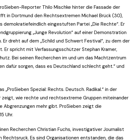
ProSieben-Reporter Thilo Mischke hinter die Fassade der
ifft in Dortmund den Rechtsextremen Michael Brück (30),
emokratiefeindlich eingestuften Partei „Die Rechte“. Er
gendgruppierung „Junge Revolution“ auf einer Demonstration
 Er dreht auf dem „Schild und Schwert Festival“, zu dem der
. Er spricht mit Verfassungsschützer Stephan Kramer,
chutz. Bei seinen Recherchen im und um das Machtzentrum
en dafür sorgen, dass es Deutschland schlecht geht.“ und
s „ProSieben Spezial: Rechts. Deutsch. Radikal.“ in der
 zeigt, wie rechte und rechtsextreme Gruppen miteinander
ne Abgrenzungen mehr gibt. ProSieben zeigt die
5 Uhr.
inen Recherchen Christian Fuchs, investigativer Journalist
n Rechtsruck. Es sind Organisationen entstanden, die das