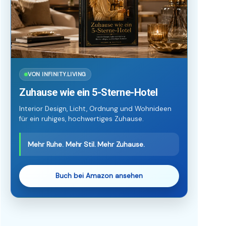
VON INFINITY.LIVING
Zuhause wie ein 5-Sterne-Hotel
Interior Design, Licht, Ordnung und Wohnideen
für ein ruhiges, hochwertiges Zuhause.
Mehr Ruhe. Mehr Stil. Mehr Zuhause.
Buch bei Amazon ansehen