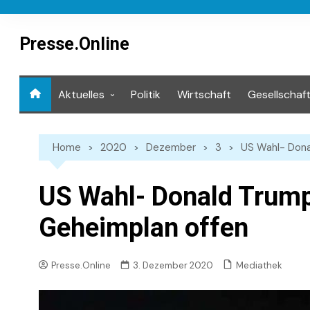
Skip
to
content
Presse.Online
Aktuelles
Politik
Wirtschaft
Gesellschaf
Mediathek
Home
2020
Dezember
3
US Wahl- Dona
US Wahl- Donald Trump
Geheimplan offen
Mediathek
Presse.Online
3. Dezember 2020