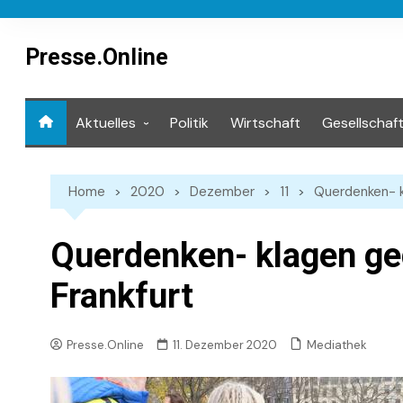
Skip
to
content
Presse.Online
Aktuelles
Politik
Wirtschaft
Gesellschaf
Mediathek
Home
2020
Dezember
11
Querdenken- k
Querdenken- klagen ge
Frankfurt
Mediathek
Presse.Online
11. Dezember 2020