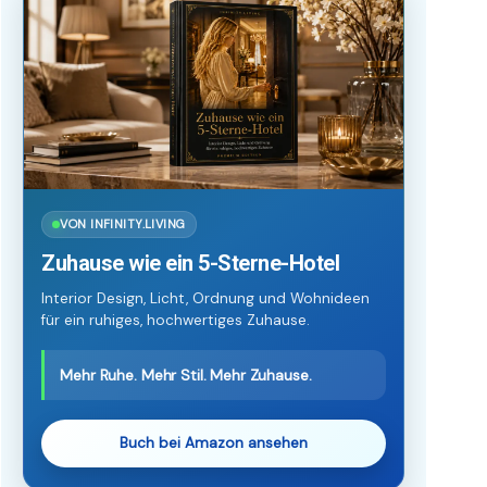
VON INFINITY.LIVING
Zuhause wie ein 5-Sterne-Hotel
Interior Design, Licht, Ordnung und Wohnideen
für ein ruhiges, hochwertiges Zuhause.
Mehr Ruhe. Mehr Stil. Mehr Zuhause.
Buch bei Amazon ansehen