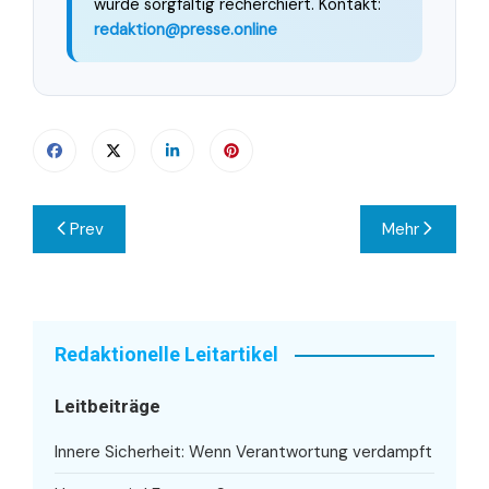
wurde sorgfältig recherchiert. Kontakt:
redaktion@presse.online
Beitragsnavigation
Prev
Mehr
Redaktionelle Leitartikel
Leitbeiträge
Innere Sicherheit: Wenn Verantwortung verdampft