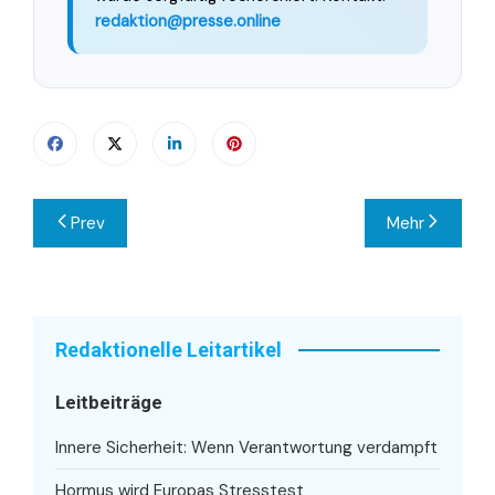
redaktion@presse.online
Beitragsnavigation
Prev
Mehr
Redaktionelle Leitartikel
Leitbeiträge
Innere Sicherheit: Wenn Verantwortung verdampft
Hormus wird Europas Stresstest