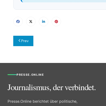
Beitragsnavigation
Prev
PRESSE.ONLINE
Journalismus, der verbindet.
Presse.Online berichtet über politische,