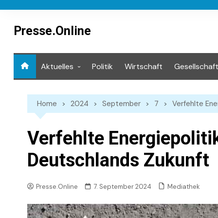
Skip
to
content
Presse.Online
Aktuelles
Politik
Wirtschaft
Gesellschaf
Mediathek
Home
2024
September
7
Verfehlte Ene
Verfehlte Energiepoliti
Deutschlands Zukunft
Mediathek
Presse.Online
7. September 2024