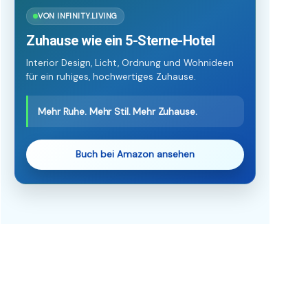
VON INFINITY.LIVING
Zuhause wie ein 5-Sterne-Hotel
Interior Design, Licht, Ordnung und Wohnideen
für ein ruhiges, hochwertiges Zuhause.
Mehr Ruhe. Mehr Stil. Mehr Zuhause.
Buch bei Amazon ansehen