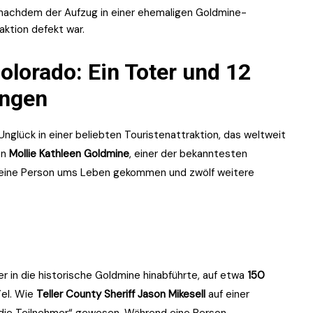
 nachdem der Aufzug in einer ehemaligen Goldmine-
aktion defekt war.
olorado: Ein Toter und 12
angen
Unglück in einer beliebten Touristenattraktion, das weltweit
en
Mollie Kathleen Goldmine
, einer der bekanntesten
t eine Person ums Leben gekommen und zwölf weitere
her in die historische Goldmine hinabführte, auf etwa
150
iel. Wie
Teller County Sheriff Jason Mikesell
auf einer
ür die Teilnehmer“ gewesen. Während eine Person