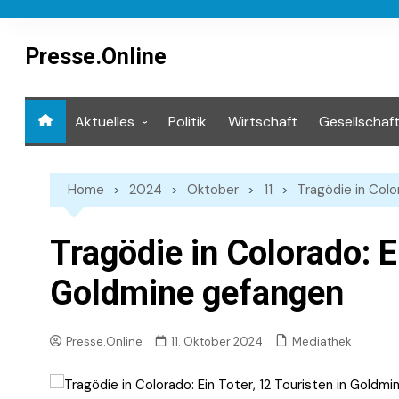
Skip
to
content
Presse.Online
Aktuelles
Politik
Wirtschaft
Gesellschaf
Mediathek
Home
2024
Oktober
11
Tragödie in Colo
Tragödie in Colorado: E
Goldmine gefangen
Mediathek
Presse.Online
11. Oktober 2024