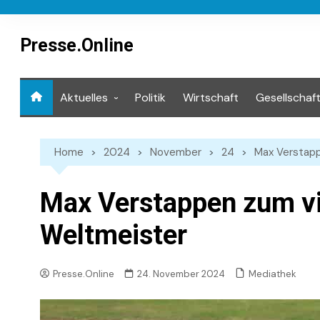
Skip
to
content
Presse.Online
Aktuelles
Politik
Wirtschaft
Gesellschaf
Mediathek
Home
2024
November
24
Max Verstapp
Max Verstappen zum vi
Weltmeister
Mediathek
Presse.Online
24. November 2024