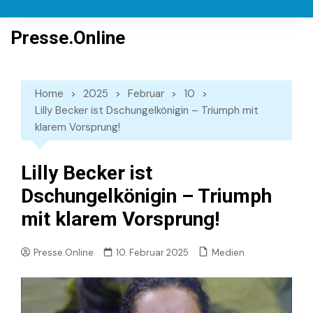
Skip
to
Presse.Online
content
Home
2025
Februar
10
Lilly Becker ist Dschungelkönigin – Triumph mit
klarem Vorsprung!
Lilly Becker ist
Dschungelkönigin – Triumph
mit klarem Vorsprung!
Medien
Presse.Online
10. Februar 2025