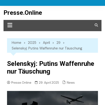
Skip
to
Presse.Online
content
Home
2025
April
29
Selenskyj: Putins Waffenruhe nur Täuschung
Selenskyj: Putins Waffenruhe
nur Täuschung
News
Presse.Online
29. April 2025