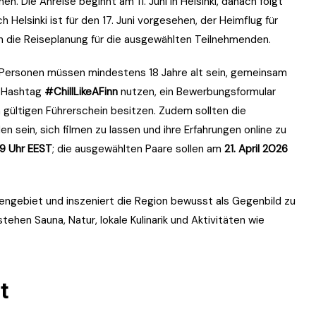
. Die Anreise beginnt am 11. Juni in Helsinki, danach folgt
 Helsinki ist für den 17. Juni vorgesehen, der Heimflug für
ion die Reiseplanung für die ausgewählten Teilnehmenden.
e Personen müssen mindestens 18 Jahre alt sein, gemeinsam
n Hashtag
#ChillLikeAFinn
nutzen, ein Bewerbungsformular
gültigen Führerschein besitzen. Zudem sollten die
sein, sich filmen zu lassen und ihre Erfahrungen online zu
9 Uhr EEST
; die ausgewählten Paare sollen am
21. April 2026
eengebiet und inszeniert die Region bewusst als Gegenbild zu
ehen Sauna, Natur, lokale Kulinarik und Aktivitäten wie
t