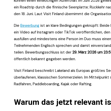
können einen einwöchigen Aufenthalt im Juni 2026 gewinnen
ein Roadtrip durch die finnische Seenplatte; Rückkehr nach
den 18. Juni. Laut Visit Finland übernimmt die Organisat
Die
Bewerbung
ist an klare Bedingungen geknüpft: Beid
ein Video auf Instagram oder TikTok veröffentlichen, de
ausfüllen und mindestens eine Person im Duo muss einen 
Teilnehmenden Englisch sprechen und damit einverstanden 
teilen. Bewerbungsschluss ist der
29. März 2026 um 23:5
öffentlich bekannt gegeben werden.
Visit Finland beschreibt Lakeland als Europas größtes S
überlaufenen, klassischen Sommerzielen. Im Mittelpunkt st
Radfahren, Paddleboarding, Kajak oder Rafting.
Warum das jetzt relevant is