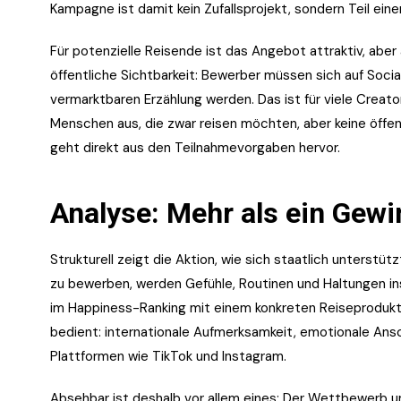
Kampagne ist damit kein Zufallsprojekt, sondern Teil ei
Für potenzielle Reisende ist das Angebot attraktiv, aber 
öffentliche Sichtbarkeit: Bewerber müssen sich auf Social
vermarktbaren Erzählung werden. Das ist für viele Creator
Menschen aus, die zwar reisen möchten, aber keine öffe
geht direkt aus den Teilnahmevorgaben hervor.
Analyse: Mehr als ein Gewi
Strukturell zeigt die Aktion, wie sich staatlich unterst
zu bewerben, werden Gefühle, Routinen und Haltungen ins
im Happiness-Ranking mit einem konkreten Reiseprodukt. 
bedient: internationale Aufmerksamkeit, emotionale Ansch
Plattformen wie TikTok und Instagram.
Absehbar ist deshalb vor allem eines: Der Wettbewerb u