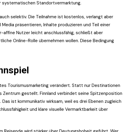
ner systematischen Standortvermarktung.
auch selektiv. Die Teilnahme ist kostenlos, verlangt aber
 Media präsentieren, Inhalte produzieren und Teil einer
-affine Nutzer leicht anschlussfähig, schließt aber
ntliche Online-Rolle übernehmen wollen. Diese Bedingung
nnspiel
ütztes Tourismusmarketing verändert. Statt nur Destinationen
 Zentrum gestellt. Finnland verbindet seine Spitzenposition
Das ist kommunikativ wirksam, weil es drei Ebenen zugleich
lussfähigkeit und klare visuelle Vermarktbarkeit über
m Reisende wird stärker über Deutungshoheit geführt. Wer