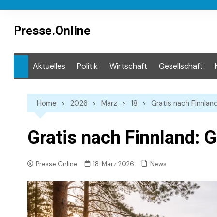
Skip
to
content
Presse.Online
Aktuelles
Politik
Wirtschaft
Gesellschaft
Mediathek
Home
2026
März
18
Gratis nach Finnlan
Gratis nach Finnland: 
News
Presse.Online
18. März 2026