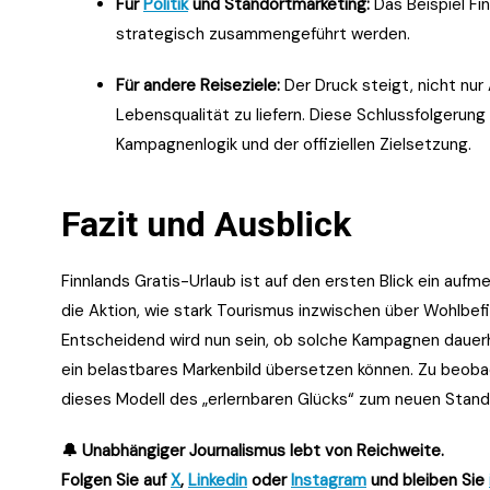
Für
Politik
und Standortmarketing:
Das Beispiel Fin
strategisch zusammengeführt werden.
Für andere Reiseziele:
Der Druck steigt, nicht nur
Lebensqualität zu liefern. Diese Schlussfolgerung 
Kampagnenlogik und der offiziellen Zielsetzung.
Fazit und Ausblick
Finnlands Gratis-Urlaub ist auf den ersten Blick ein auf
die Aktion, wie stark Tourismus inzwischen über Wohlbefin
Entscheidend wird nun sein, ob solche Kampagnen dauerh
ein belastbares Markenbild übersetzen können. Zu beoba
dieses Modell des „erlernbaren Glücks“ zum neuen Standa
🔔 Unabhängiger Journalismus lebt von Reichweite.
Folgen Sie auf
X
,
Linkedin
oder
Instagram
und bleiben Sie