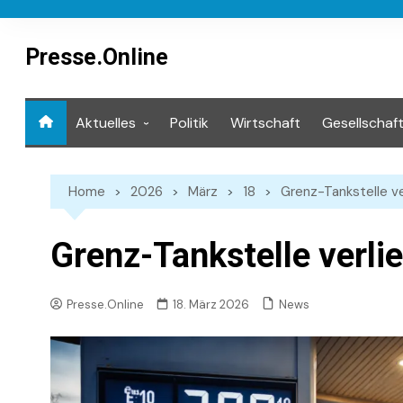
Skip
to
content
Presse.Online
Aktuelles
Politik
Wirtschaft
Gesellschaf
Mediathek
Home
2026
März
18
Grenz-Tankstelle v
Grenz-Tankstelle verli
News
Presse.Online
18. März 2026