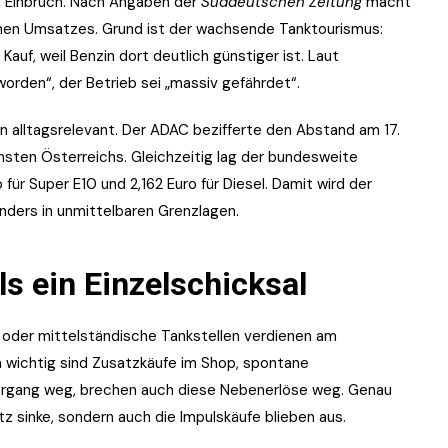
n Einbruch. Nach Angaben der
Süddeutschen Zeitung
macht
ichen Umsatzes. Grund ist der wachsende Tanktourismus:
Kauf, weil Benzin dort deutlich günstiger ist. Laut
eworden“, der Betrieb sei „massiv gefährdet“.
ern alltagsrelevant. Der ADAC bezifferte den Abstand am 17.
unsten Österreichs. Gleichzeitig lag der bundesweite
 für Super E10 und 2,162 Euro für Diesel. Damit wird der
onders in unmittelbaren Grenzlagen.
ls ein Einzelschicksal
e oder mittelständische Tankstellen verdienen am
ch wichtig sind Zusatzkäufe im Shop, spontane
organg weg, brechen auch diese Nebenerlöse weg. Genau
tz sinke, sondern auch die Impulskäufe blieben aus.