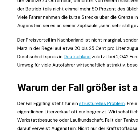
der Grenze zu Österreich, berichtet von einem massive
der Betrieb teils nicht einmal mehr 50 Prozent des übl
Viele Fahrer nehmen die kurze Strecke über die Grenze in 
Augenstein sei es an seiner Zapfsäule „sehr, sehr still g
Der Preisvorteil im Nachbarland ist nicht marginal, sond
März in der Regel auf etwa 20 bis 25 Cent pro Liter zug
Durchschnittspreis in
Deutschland
zuletzt bei 2,042 Euro
Umweg für viele Autofahrer wirtschaftlich attraktiv, bes
Warum der Fall größer ist a
Der Fall Egglfing steht für ein
strukturelles Problem
. Frei
eigentlichen Literverkauf oft nur begrenzt. Wirtschaftli
Werkstattbesuche oder Laufkundschaft. Fällt der Tankv
darauf verweist Augenstein: Nicht nur der Kraftstoffabsa