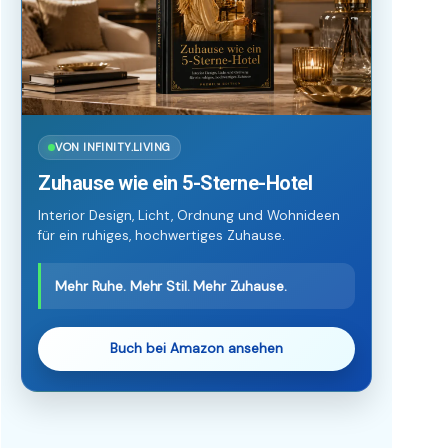
VON INFINITY.LIVING
Zuhause wie ein 5-Sterne-Hotel
Interior Design, Licht, Ordnung und Wohnideen
für ein ruhiges, hochwertiges Zuhause.
Mehr Ruhe. Mehr Stil. Mehr Zuhause.
Buch bei Amazon ansehen