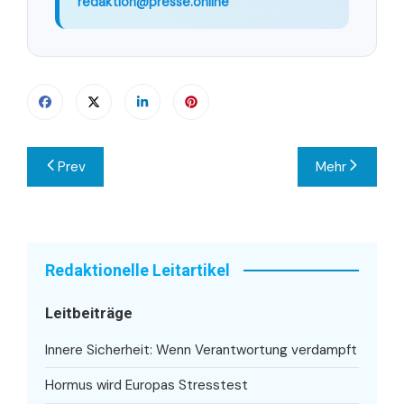
redaktion@presse.online
Beitragsnavigation
Prev
Mehr
Redaktionelle Leitartikel
Leitbeiträge
Innere Sicherheit: Wenn Verantwortung verdampft
Hormus wird Europas Stresstest